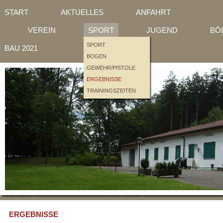
SCHÜTZENHEIM
START
AKTUELLES
ANFAHRT
MITGLIEDSCHAFT
ÜBERSICHT
EINTEILUNGEN
JUNGSCHÜTZEN
BÖL
VEREIN
SPORT
JUGEND
BÖ
BAU KK-HALLE
BAU LG-HALLE
SPORT
BAU 2021
BOGEN
GEWEHR/PISTOLE
ERGEBNISSE
TRAININGSZEITEN
ERGEBNISSE